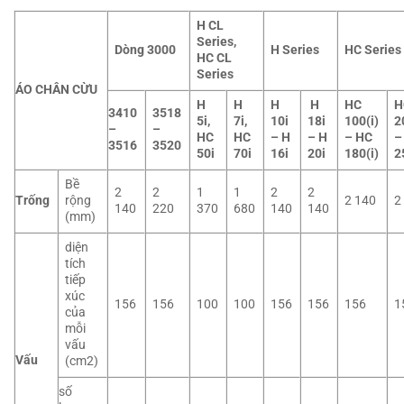
H CL
Series,
Dòng 3000
H Series
HC Series
HC CL
Series
ÁO CHÂN CỪU
H
H
H
H
HC
H
3410
3518
5i,
7i,
10i
18i
100(i)
2
–
–
HC
HC
– H
– H
– HC
–
3516
3520
50i
70i
16i
20i
180(i)
2
Bề
2
2
1
1
2
2
Trống
rộng
2 140
2
140
220
370
680
140
140
(mm)
diện
tích
tiếp
xúc
156
156
100
100
156
156
156
1
của
mỗi
vấu
Vấu
(cm2)
số