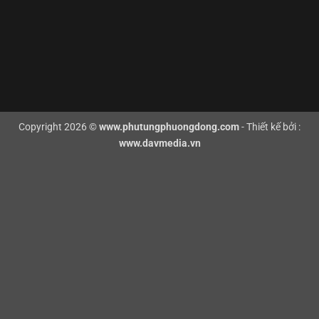
Copyright 2026 ©
www.phutungphuongdong.com
- Thiết kế bởi :
www.davmedia.vn