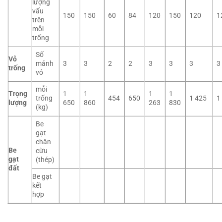
lượng
vấu
150
150
60
84
120
150
120
1
trên
mỗi
trống
Số
Vỏ
mảnh
3
3
2
2
3
3
3
3
trống
vỏ
mỗi
Trọng
1
1
1
1
trống
454
650
1 425
1
lượng
650
860
263
830
(kg)
Be
gạt
chân
Be
cừu
gạt
(thép)
đất
Be gạt
kết
hợp