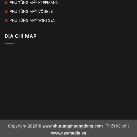
PHỤ TÙNG MÁY KLEEMANN
PHỤ TÙNG MÁY VÖGELE
PHỤ TÙNG MÁY WIRTGEN
ĐỊA CHỈ MAP
Copyright 2026 ©
www.phutungphuongdong.com
- Thiết kế bởi :
www.davmedia.vn