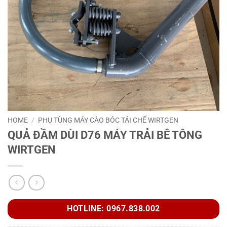
HOME
/
PHỤ TÙNG MÁY CÀO BÓC TÁI CHẾ WIRTGEN
QUẢ ĐẦM DÙI D76 MÁY TRẢI BÊ TÔNG
WIRTGEN
HOTLINE: 0967.838.002