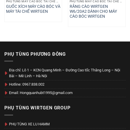
PHỤ TÙNG MÁY CÀO BÓC TÁI CHẾ WIRTGEN
PHỤ TÙNG MÁY CÀO BÓC TÁI CHẾ WIRTGEN
GUỐC XÍCH MÁY CÀO BÓC VÀ
RẰNG CÀO WIRTGEN
MÁY TÁI CHẾ WIRTGEN
W6/20A2 DÀNH CHO MÁY
CÀO BÓC WIRTGEN
PHỤ TÙNG PHƯƠNG ĐÔNG
Địa chỉ: Lô 1 – KCN Quang Minh – Đường Cao tốc Thăng Long – Nội
Bài – Mê Linh – Hà Nội
Hotline: 0967.838.002
Email: Hongquanhubt1995@gmail.com
PHỤ TÙNG WIRTGEN GROUP
PHỤ TÙNG XE LU HAMM