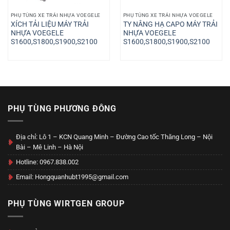
PHỤ TÙNG XE TRẢI NHỰA VOEGELE
PHỤ TÙNG XE TRẢI NHỰA VOEGELE
XÍCH TẢI LIỆU MÁY TRẢI
TY NÂNG HẠ CAPO MÁY TRẢI
NHỰA VOEGELE
NHỰA VOEGELE
S1600,S1800,S1900,S2100
S1600,S1800,S1900,S2100
PHỤ TÙNG PHƯƠNG ĐÔNG
Địa chỉ: Lô 1 – KCN Quang Minh – Đường Cao tốc Thăng Long – Nội
Bài – Mê Linh – Hà Nội
Hotline: 0967.838.002
Email: Hongquanhubt1995@gmail.com
PHỤ TÙNG WIRTGEN GROUP