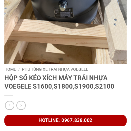
HOME
/
PHỤ TÙNG XE TRẢI NHỰA VOEGELE
HỘP SỐ KÉO XÍCH MÁY TRẢI NHỰA
VOEGELE S1600,S1800,S1900,S2100
HOTLINE: 0967.838.002