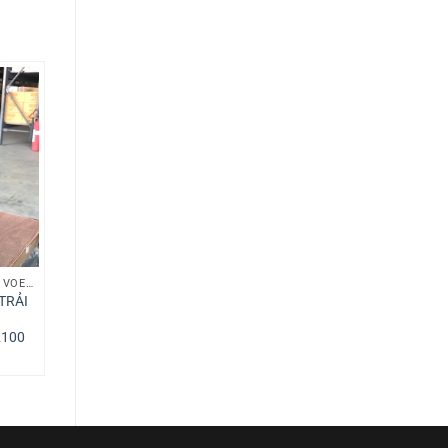
PHỤ TÙNG XE TRẢI NHỰA VOEGELE
TRẢI
2100