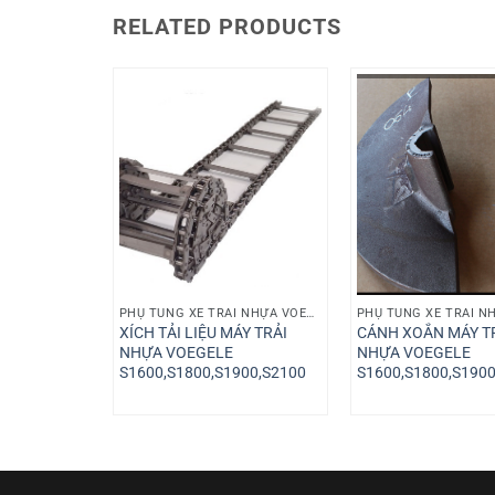
RELATED PRODUCTS
PHỤ TÙNG XE TRẢI NHỰA VOEGELE
PHỤ TÙNG XE TRẢI NHỰA VOEGELE
 TRẢI NHỰA
XÍCH TẢI LIỆU MÁY TRẢI
CÁNH XOẮN MÁY T
NHỰA VOEGELE
NHỰA VOEGELE
900,S2100
S1600,S1800,S1900,S2100
S1600,S1800,S1900