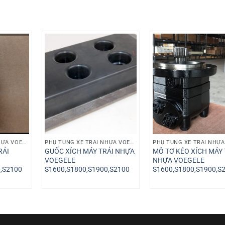
PHỤ TÙNG XE TRẢI NHỰA VOEGELE
PHỤ TÙNG XE TRẢI NHỰA VOEGELE
RẢI
GUỐC XÍCH MÁY TRẢI NHỰA
MÔ TƠ KÉO XÍCH MÁY 
VOEGELE
NHỰA VOEGELE
,S2100
S1600,S1800,S1900,S2100
S1600,S1800,S1900,S